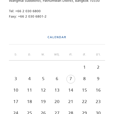
Wangmai Subdistrict, Pathumwan District, Bangkok 10330
Tel: +66 2 030 6800
Faxy: +66 2 030 6801-2
CALENDAR
จ.
อ.
พ.
พฤ.
ศ.
ส.
อา.
1
2
3
4
5
6
7
8
9
10
11
12
13
14
15
16
17
18
19
20
21
22
23
24
25
26
27
28
29
30