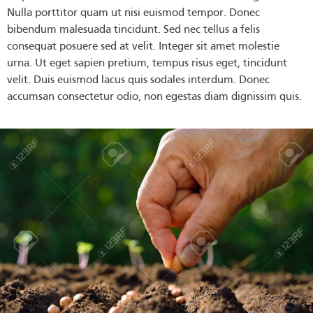
Nulla porttitor quam ut nisi euismod tempor. Donec
bibendum malesuada tincidunt. Sed nec tellus a felis
consequat posuere sed at velit. Integer sit amet molestie
urna. Ut eget sapien pretium, tempus risus eget, tincidunt
velit. Duis euismod lacus quis sodales interdum. Donec
accumsan consectetur odio, non egestas diam dignissim quis.