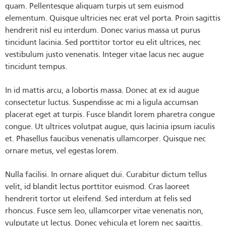
quam. Pellentesque aliquam turpis ut sem euismod
elementum. Quisque ultricies nec erat vel porta. Proin sagittis
hendrerit nisl eu interdum. Donec varius massa ut purus
tincidunt lacinia. Sed porttitor tortor eu elit ultrices, nec
vestibulum justo venenatis. Integer vitae lacus nec augue
tincidunt tempus.
In id mattis arcu, a lobortis massa. Donec at ex id augue
consectetur luctus. Suspendisse ac mi a ligula accumsan
placerat eget at turpis. Fusce blandit lorem pharetra congue
congue. Ut ultrices volutpat augue, quis lacinia ipsum iaculis
et. Phasellus faucibus venenatis ullamcorper. Quisque nec
ornare metus, vel egestas lorem.
Nulla facilisi. In ornare aliquet dui. Curabitur dictum tellus
velit, id blandit lectus porttitor euismod. Cras laoreet
hendrerit tortor ut eleifend. Sed interdum at felis sed
rhoncus. Fusce sem leo, ullamcorper vitae venenatis non,
vulputate ut lectus. Donec vehicula et lorem nec sagittis.