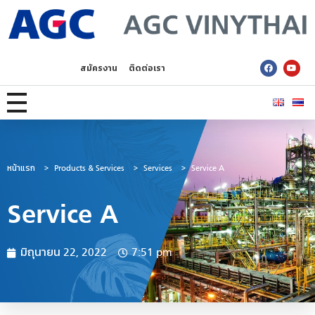
AGC Vinythai
สมัครงาน
ติดต่อเรา
หน้าแรก
>
Products & Services
>
Services
>
Service A
Service A
มิถุนายน 22, 2022
7:51 pm