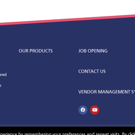
OUR PRODUCTS
JOB OPENING
CONTACT US
ared
e
VENDOR MANAGEMENT SY
perience by remembering your preferences and repeat visits. By clic