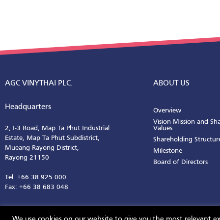
AGC VINYTHAI PLC.
ABOUT US
Headquarters
Overview
Vision Mission and Sh
2, I-3 Road, Map Ta Phut Industrial
Values
Estate, Map Ta Phut Subdistrict,
Shareholding Structur
Mueang Rayong District,
Milestone
Rayong 21150
Board of Directors
Tel. +66 38 925 000
Fax: +66 38 683 048
We use cookies on our website to give you the most relevant ex