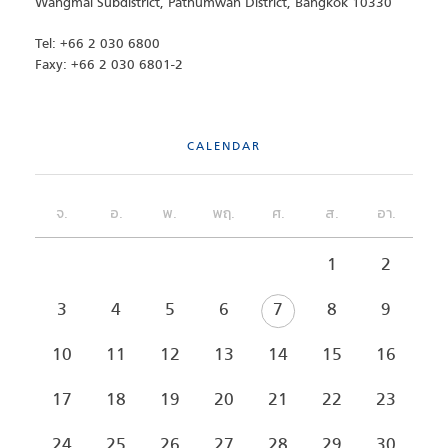
Wangmai Subdistrict, Pathumwan District, Bangkok 10330
Tel: +66 2 030 6800
Faxy: +66 2 030 6801-2
CALENDAR
จ.
อ.
พ.
พฤ.
ศ.
ส.
อา.
1
2
3
4
5
6
7
8
9
10
11
12
13
14
15
16
17
18
19
20
21
22
23
24
25
26
27
28
29
30