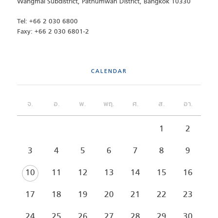
Wangmai Subdistrict, Pathumwan District, Bangkok 10330
Tel: +66 2 030 6800
Faxy: +66 2 030 6801-2
CALENDAR
จ.
อ.
พ.
พฤ.
ศ.
ส.
อา.
1
2
3
4
5
6
7
8
9
10
11
12
13
14
15
16
17
18
19
20
21
22
23
24
25
26
27
28
29
30