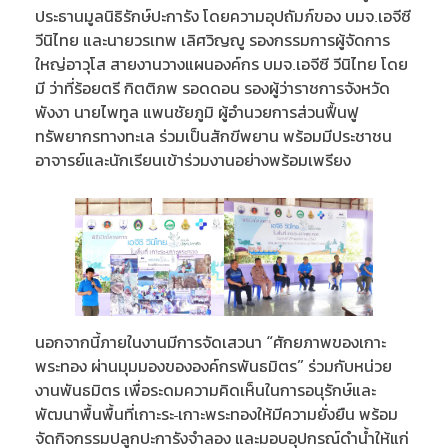
ประธานมูลนิธิรักษ์ปะการัง โดยความอุปถัมภ์ของ บมจ.เอจีซี
วีนิไทย และนายวรเทพ เลิศวิญญู รองกรรมการผู้จัดการ
ใหญ่อาวุโส สายงานวางแผนองค์กร บมจ.เอจีซี วีนิไทย โดย
มี ว่าที่ร้อยตรี กิตติภพ รอดดอน รองผู้ว่าราชการจังหวัด
พังงา นายไพทูล แพนชัยภูมิ ผู้อำนวยการส่วนฟื้นฟู
ทรัพยากรทางทะเล ร่วมเป็นสักขีพยาน พร้อมมีประชาชน
อาจารย์และนักเรียนเข้าร่วมงานอย่างพร้อมเพรียง
นอกจากนี้ภายในงานมีการจัดเสวนา “ศักยภาพของเกาะ
พระทอง ผ่านมุมมองขององค์กรพันธมิตร” ร่วมกับหน่วย
งานพันธมิตร เพื่อระดมความคิดเห็นในการอนุรักษ์และ
พัฒนาพื้นพื้นที่เกาะระ-เกาะพระทองให้มีความยั่งยืน พร้อม
จัดกิจกรรมปลูกปะการังจำลอง และมอบอุปกรณ์ดำน้ำให้แก่