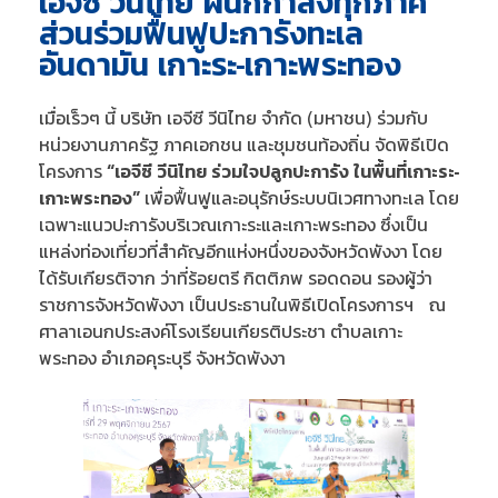
เอจีซี วีนิไทย ผนึกกำลังทุกภาค
ส่วนร่วมฟื้นฟูปะการังทะเล
อันดามัน เกาะระ-เกาะพระทอง
เมื่อเร็วๆ นี้ บริษัท เอจีซี วีนิไทย จำกัด (มหาชน) ร่วมกับ
หน่วยงานภาครัฐ ภาคเอกชน และชุมชนท้องถิ่น จัดพิธีเปิด
โครงการ
“เอจีซี วีนิไทย ร่วมใจปลูกปะการัง ในพื้นที่เกาะระ-
เกาะพระทอง”
เพื่อฟื้นฟูและอนุรักษ์ระบบนิเวศทางทะเล โดย
เฉพาะแนวปะการังบริเวณเกาะระและเกาะพระทอง ซึ่งเป็น
แหล่งท่องเที่ยวที่สำคัญอีกแห่งหนึ่งของจังหวัดพังงา โดย
ได้รับเกียรติจาก ว่าที่ร้อยตรี กิตติภพ รอดดอน รองผู้ว่า
ราชการจังหวัดพังงา เป็นประธานในพิธีเปิดโครงการฯ ณ
ศาลาเอนกประสงค์โรงเรียนเกียรติประชา ตำบลเกาะ
พระทอง อำเภอคุระบุรี จังหวัดพังงา