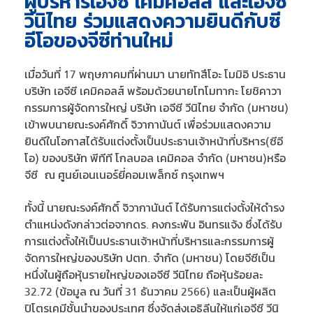
ผู้บริหารเอจีซี เคมิคอลส์ และเอจีซี
วีนิไทย ร่วมแสดงความยินดีกับซี
อีโอของจีซีท่านใหม่
เมื่อวันที่ 17 พฤษภาคมที่ผ่านมา นายทัทสึโอะ โมมิอิ ประธาน
บริษัท เอจีซี เคมิคอลส์ พร้อมด้วยนายโทโมทากะ โยชิคาวา
กรรมการผู้จัดการใหญ่ บริษัท เอจีซี วีนิไทย จำกัด (มหาชน)
เข้าพบนายณะรงค์ศักดิ์ จิวากานันต์ เพื่อร่วมแสดงความ
ยินดีในโอกาสได้รับแต่งตั้งเป็นประธานเจ้าหน้าที่บริหาร(ซีอี
โอ) ของบริษัท พีทีที โกลบอล เคมิคอล จำกัด (มหาชน)หรือ
จีซี ณ ศูนย์เอนเนอร์ยี่คอมเพล็กซ์ กรุงเทพฯ
ทั้งนี้ นายณะรงค์ศักดิ์ จิวากานันต์ ได้รับการแต่งตั้งให้ดำรง
ตำแหน่งดังกล่าวต่อจากดร. คงกระพัน อินทรแจ้ง ซึ่งได้รับ
การแต่งตั้งให้เป็นประธานเจ้าหน้าที่บริหารและกรรมการผู้
จัดการใหญ่ของบริษัท ปตท. จำกัด (มหาชน) โดยจีซีเป็น
หนึ่งในผู้ถือหุ้นรายใหญ่ของเอจีซี วีนิไทย ถือหุ้นร้อยละ
32.72 (ข้อมูล ณ วันที่ 31 ธันวาคม 2566) และเป็นผู้ผลิต
ปิโตรเคมีชั้นนำของประเทศ ซึ่งจัดส่งเอธิลีนให้แก่เอจีซี วีนิ