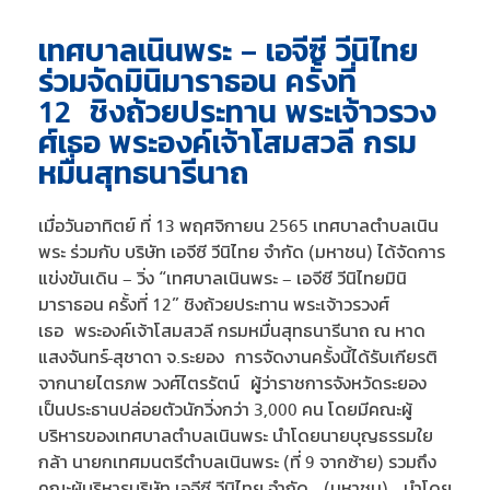
เทศบาลเนินพระ – เอจีซี วีนิไทย
ร่วมจัดมินิมาราธอน ครั้งที่
12 ชิงถ้วยประทาน พระเจ้าวรวง
ศ์เธอ พระองค์เจ้าโสมสวลี กรม
หมื่นสุทธนารีนาถ
เมื่อวันอาทิตย์ ที่ 13 พฤศจิกายน 2565 เทศบาลตำบลเนิน
พระ ร่วมกับ บริษัท เอจีซี วีนิไทย จำกัด (มหาชน) ได้จัดการ
แข่งขันเดิน – วิ่ง “เทศบาลเนินพระ – เอจีซี วีนิไทยมินิ
มาราธอน ครั้งที่ 12” ชิงถ้วยประทาน พระเจ้าวรวงศ์
เธอ พระองค์เจ้าโสมสวลี กรมหมื่นสุทธนารีนาถ ณ หาด
แสงจันทร์-สุชาดา จ.ระยอง การจัดงานครั้งนี้ได้รับเกียรติ
จากนายไตรภพ วงศ์ไตรรัตน์ ผู้ว่าราชการจังหวัดระยอง
เป็นประธานปล่อยตัวนักวิ่งกว่า 3,000 คน โดยมีคณะผู้
บริหารของเทศบาลตำบลเนินพระ นำโดยนายบุญธรรมใย
กล้า นายกเทศมนตรีตำบลเนินพระ (ที่ 9 จากซ้าย) รวมถึง
คณะผู้บริหารบริษัท เอจีซี วีนิไทย จำกัด (มหาชน) นำโดย