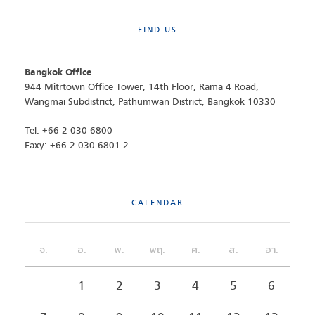
FIND US
Bangkok Office
944 Mitrtown Office Tower, 14th Floor, Rama 4 Road,
Wangmai Subdistrict, Pathumwan District, Bangkok 10330
Tel: +66 2 030 6800
Faxy: +66 2 030 6801-2
CALENDAR
จ.
อ.
พ.
พฤ.
ศ.
ส.
อา.
1
2
3
4
5
6