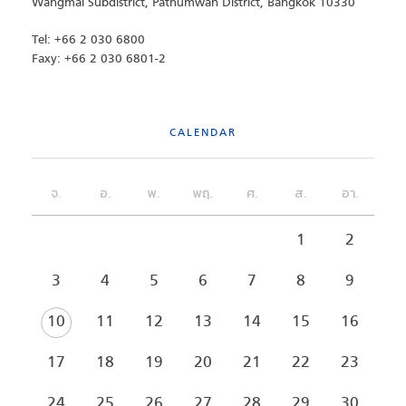
Wangmai Subdistrict, Pathumwan District, Bangkok 10330
Tel: +66 2 030 6800
Faxy: +66 2 030 6801-2
CALENDAR
จ.
อ.
พ.
พฤ.
ศ.
ส.
อา.
1
2
3
4
5
6
7
8
9
10
11
12
13
14
15
16
17
18
19
20
21
22
23
24
25
26
27
28
29
30