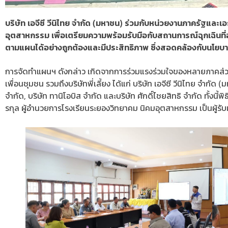
บริษัท เอจีซี วีนิไทย จำกัด (มหาชน) ร่วมกับหน่วยงานภาครัฐแล
อุตสาหกรรม เพื่อเตรียมความพร้อมรับมือกับสถานการณ์ฉุกเฉินที่อา
ตามแผนได้อย่างถูกต้องและมีประสิทธิภาพ ซึ่งสอดคล้องกับนโย
การจัดทำแผนฯ ดังกล่าว เกิดจากการร่วมแรงร่วมใจของหลายภาคส่
เพื่อนชุมชน รวมถึงบริษัทพี่เลี้ยง ได้แก่ บริษัท เอจีซี วีนิไทย จำก
จำกัด, บริษัท ทานิโอบิส จำกัด และบริษัท ศักดิ์ไชยสิทธิ จำกัด ทั้ง
รกุล ผู้อำนวยการโรงเรียนระยองวิทยาคม นิคมอุตสาหกรรม เป็นผู้รั