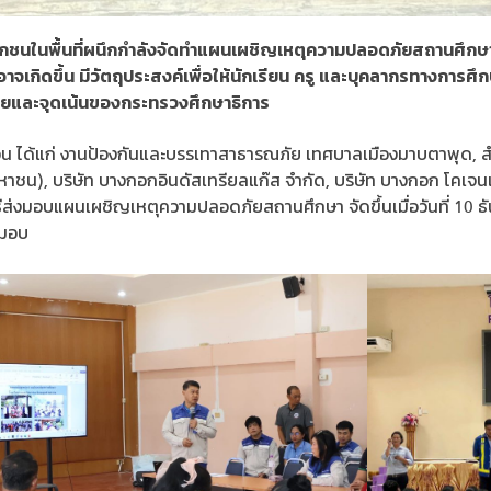
ะเอกชนในพื้นที่ผนึกกำลังจัดทำแผนเผชิญเหตุความปลอดภัยสถานศึกษา
จเกิดขึ้น มีวัตถุประสงค์เพื่อให้นักเรียน ครู และบุคลากรทางการศึก
บายและจุดเน้นของกระทรวงศึกษาธิการ
วน ได้แก่ งานป้องกันและบรรเทาสาธารณภัย เทศบาลเมืองมาบตาพุด,
ัด (มหาชน), บริษัท บางกอกอินดัสเทรียลแก๊ส จำกัด, บริษัท บางกอก โคเจน
นี้พิธีส่งมอบแผนเผชิญเหตุความปลอดภัยสถานศึกษา จัดขึ้นเมื่อวันที่ 10
บมอบ