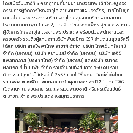
โดยเมื่อวันเสาร์ที่ 6 กรกฎาคมที่ผ่านมา นายวรเทพ เลิศวิญญู รอง
กรรมการผู้จัดการใหญ่อาวุโส สายงานวางแผนองค์กร, นายโทโมยูกิ
คาเนะโกะ รองกรรมการบริหารอาวุโส กลุ่มงานบริหารส่วนขยาย
โรงงานมาบตาพุด 1 และ 2, นายสิมาไชย พวงเพ็ชร ผู้ช่วยกรรมการ
ผู้จัดการใหญ่อาวุโส โรงงานพระประแดง พร้อมด้วยพนักงานและ
ครอบครัว รวมถึงผู้แทนจากบริษัทพันธมิตร CSR ย่านถนนสุขสวัสดิ์
ได้แก่ บริษัท สายไฟฟ้าไทย-ยาซากิ จำกัด, บริษัท ไทยเซ็นทรัลเคมี
จำกัด (มหาชน), บริษัท สยามเฆมี จำกัด (มหาชน), บริษัท เอจีซี
แฟลทกลาส (ประเทศไทย) จํากัด (มหาชน) และบริษัท ธนากร
ผลิตภัณฑ์น้ำมันพืช จำกัด รวมจำนวนทั้งสิ้นกว่า 160 คน ร่วม
กิจกรรมปลูกต้นไม้ประจำปี 2567 ภายใต้ชื่องาน
“เอจีซี วีนิไทย
รวมพลัง พลิกฟื้น…พื้นที่สีเขียวให้คุ้งบางกะเจ้า ปี 2”
โดยมีพิธี
เปิดงานฯ ณ สวนสาธารณะและสวนพฤษชาติ ศรีนครเขื่อนขันธ์
ต.บางกะเจ้า อ.พระประแดง จ.สมุทรปราการ