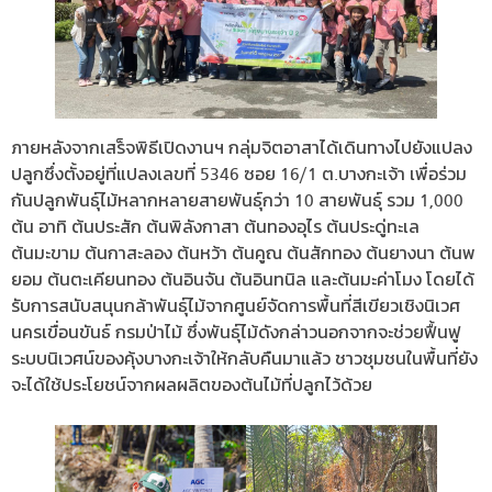
ภายหลังจากเสร็จพิธีเปิดงานฯ กลุ่มจิตอาสาได้เดินทางไปยังแปลง
ปลูกซึ่งตั้งอยู่ที่แปลงเลขที่ 5346 ซอย 16/1 ต.บางกะเจ้า เพื่อร่วม
กันปลูกพันธุ์ไม้หลากหลายสายพันธุ์กว่า 10 สายพันธุ์ รวม 1,000
ต้น อาทิ ต้นประสัก ต้นพิลังกาสา ต้นทองอุไร ต้นประดู่ทะเล
ต้นมะขาม ต้นกาสะลอง ต้นหว้า ต้นคูณ ต้นสักทอง ต้นยางนา ต้นพ
ยอม ต้นตะเคียนทอง ต้นอินจัน ต้นอินทนิล และต้นมะค่าโมง โดยได้
รับการสนับสนุนกล้าพันธุ์ไม้จากศูนย์จัดการพื้นที่สีเขียวเชิงนิเวศ
นครเขื่อนขันธ์ กรมป่าไม้ ซึ่งพันธุ์ไม้ดังกล่าวนอกจากจะช่วยฟื้นฟู
ระบบนิเวศน์ของคุ้งบางกะเจ้าให้กลับคืนมาแล้ว ชาวชุมชนในพื้นที่ยัง
จะได้ใช้ประโยชน์จากผลผลิตของต้นไม้ที่ปลูกไว้ด้วย