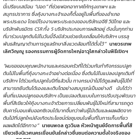
นี้เปรียบเสมือน “ปอด” ที่ช่วยฟอกอากาศให้กรุงเทพฯ และ
สมุทรปราการ ซึ่งคุ้งบางกะเจ้าเองก็ตั้งอยู่ในพื้นที่ของอำเภอ
พระประแดง โดยมีโรงงานพระประแดงของบริษัทเอจีซี วีนิไทย และ
บริษัทพันธมิตร CSR ทั้ง 5 บริษัทประกอบการผลิตอยู่ ดังนั้นทุกท่าน
ที่มาร่วมปลูกต้นไม้ในวันนี้จึงมีส่วนช่วยขับเคลื่อนให้บริษัทฯ บรรลุ
พันธสัญญาด้านการดูแลรักษาสิ่งแวดล้อมที่ได้ตั้งไว้”
นายวรเทพ
เลิศวิญญู รองกรรมการผู้จัดการใหญ่อาวุโสกล่าวในพิธีเปิดฯ
“ผมขอขอบคุณพนักงานและครอบครัวที่ได้ร่วมกันทำกิจกรรมปลูก
ต้นไม้ในพื้นที่คุ้งบางกะเจ้าอย่างต่อเนื่อง ซึ่งต้นไม้ในแปลงปลูกเดิมที่
บริษัทฯ ได้ร่วมกันปลูกในปีที่แล้วนั้น ทางกรมป่าไม้ได้ดูแลพันธุ์ไม้ให้
สามารถยืนต้นได้เองและเติบโตอย่างสมบูรณ์เป็นอย่างดี นับได้ว่า
พื้นที่แปลงปลูกของบริษัทฯ เป็นแปลงต้นแบบในการปรับปรุงพัฒนา
พื้นที่สีเขียวให้คุ้งบางกะเจ้าด้วยการเปลี่ยนพันธุ์ไม้ใหม่ที่สามารถดูด
ซับคาร์บอนเพิ่มออกซิเจนได้มากขึ้นกว่าพันธุ์ไม้เดิมและผลผลิตจาก
ต้นไม้ที่ปลูกใหม่ยังเกิดประโยชน์ต่อชุมชนในพื้นที่ในการเก็บเกี่ยว
ผลผลิตได้อีกทาง”
นายนพดล ภูววิมล หัวหน้าศูนย์จัดการพื้นที่สี
เขียวเชิงนิเวศนครเขื่อนขันธ์กล่าวชื่นชมต่อความตั้งใจจริงของ