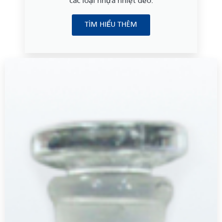
các loại nhựa nhiệt dẻo.
TÌM HIỂU THÊM